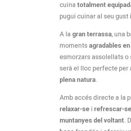
cuina
totalment equipad
pugui cuinar al seu gust
A la
gran terrassa
, una 
moments
agradables en 
esmorzars assolellats o s
serà el lloc perfecte per
plena natura
.
Amb accés directe a la pi
relaxar-se
i
refrescar-s
muntanyes del voltant
. 