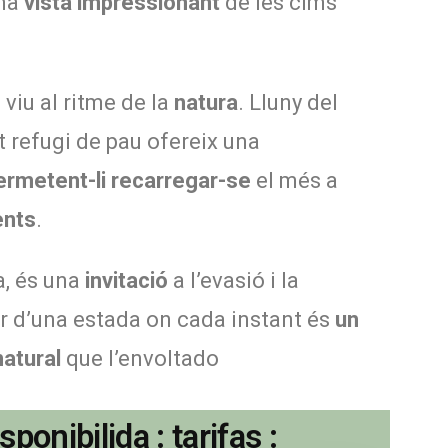
una
vista impressionant
de les cims
s viu al ritme de la
natura
. Lluny del
st refugi de pau ofereix una
ermetent-li
recarregar-se
el més a
ents
.
a, és una
invitació
a l’evasió i la
ir d’una estada on cada instant és
un
atural
que l’envoltado
isponibilida :
tarifas :