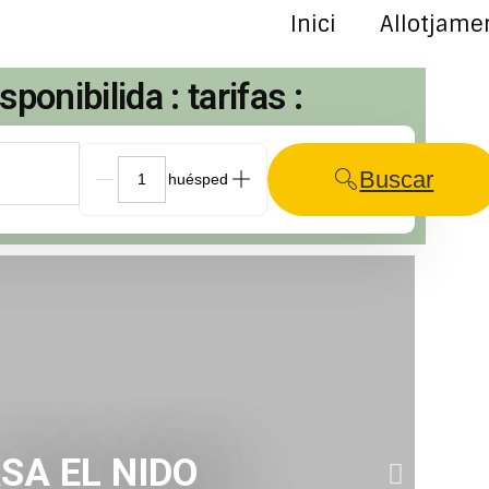
Inici
Allotjame
isponibilida :
tarifas :
Buscar
G_People
SA EL NIDO