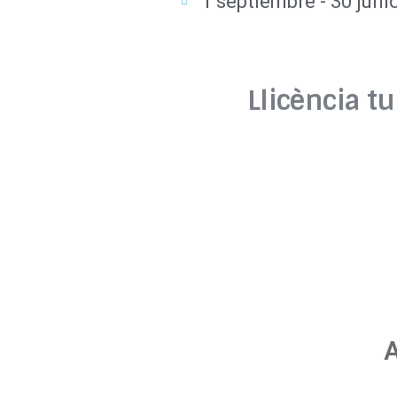
1 septiembre - 30 juni
Llicència t
A