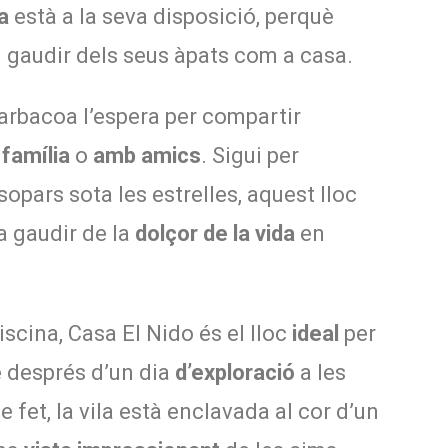
a
està a la seva disposició, perquè
 i gaudir dels seus àpats com a casa.
barbacoa l’espera per compartir
família
o
amb amics
. Sigui per
opars sota les estrelles, aquest lloc
 a gaudir de la
dolçor de la vida
en
scina, Casa El Nido és el lloc
ideal
per
e
després d’un dia
d’exploració
a les
De fet, la vila està enclavada al cor d’un