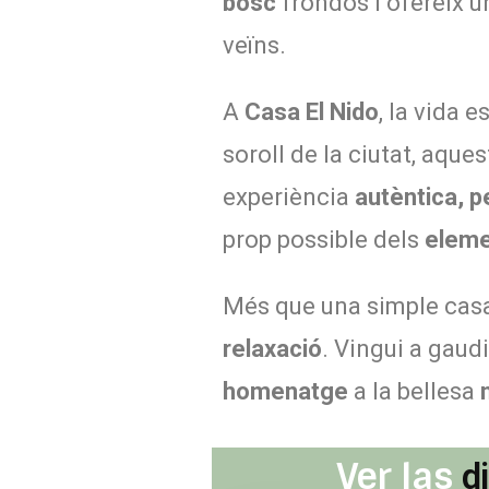
bosc
frondós i ofereix 
veïns.
A
Casa El Nido
, la vida e
soroll de la ciutat, aque
experiència
autèntica, p
prop possible dels
elem
Més que una simple cas
relaxació
. Vingui a gaud
homenatge
a la bellesa
n
Ver las
d