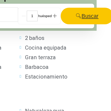
Buscar
G_People
2 baños
a
Cocina equipada
Gran terraza
a
Barbacoa
Estacionamiento
Naturaleza pura