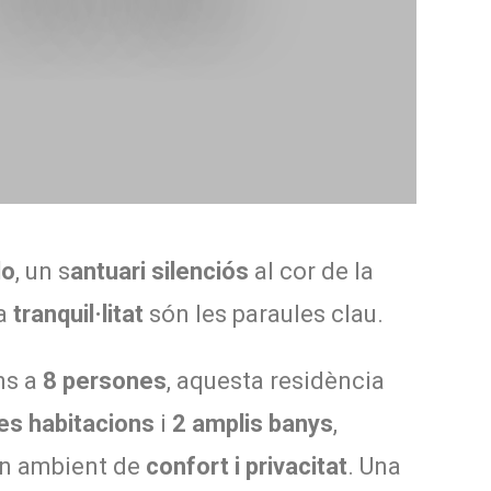
do
, un s
antuari silenciós
al cor de la
la
tranquil·litat
són les paraules clau.
ns a
8 persones
, aquesta residència
s habitacions
i
2 amplis banys
,
un ambient de
confort i privacitat
. Una