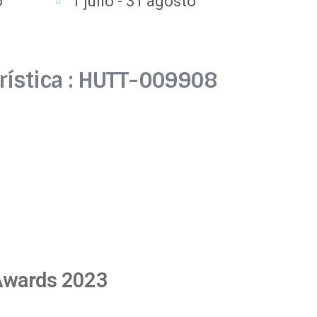
o
1 julio - 31 agosto
urística : HUTT-009908
wards 2023