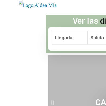
Ver las
d
Llegada
Salida
CA