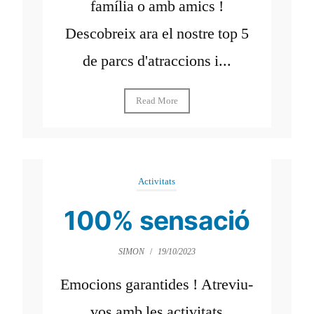
família o amb amics !
Descobreix ara el nostre top 5
de parcs d'atraccions i...
Read More
Activitats
100% sensació
SIMON
/
19/10/2023
Emocions garantides ! Atreviu-
vos amb les activitats