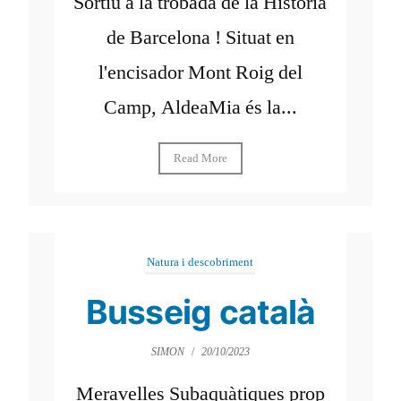
Sortiu a la trobada de la Història
de Barcelona ! Situat en
l'encisador Mont Roig del
Camp, AldeaMia és la...
Read More
Natura i descobriment
Busseig català
SIMON
/
20/10/2023
Meravelles Subaquàtiques prop