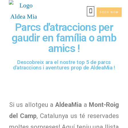
BOOK NOW
Parcs d'atraccions per
gaudir en família o amb
amics !
Descobreix ara el nostre top 5 de parcs
d'atraccions i aventures prop de AldeaMia !
Si us allotgeu a
AldeaMia
a
Mont-Roig
del Camp
, Catalunya us té reservades
moltes sorpreses! Aquí teniu una llista