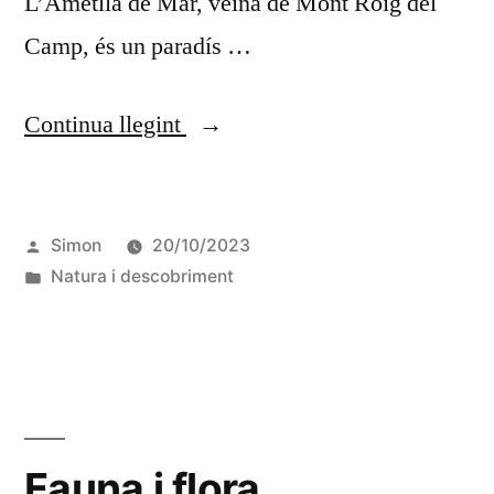
L’Ametlla de Mar, veïna de Mont Roig del
Camp, és un paradís …
Continua llegint
Simon
20/10/2023
Natura i descobriment
Fauna i flora